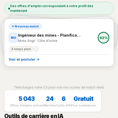
Des offres d'emploi correspondant à votre profil dès
maintenant
Responsable juridique
VI
Surintendant - Mines (h/f) (FR)
87%
✦ Nouveau match
Vivo Energy · Abidjan, district autonome d'Abidjan
MO
Mota-Engil · Côte d'Ivoire
79%
Ingénieur des mines - Planifica…
92%
MO
Mota-Engil · Côte d'Ivoire
Côte d'Ivoire
À temps plein
À temps plein
Voir et postuler →
Téléchargez votre CV pour voir vos scores de match réels
5 043
24
6
Gratuit
Offres d'emploi actives
Marchés
Outils d'IA
Pour commencer
Outils de carrière en IA