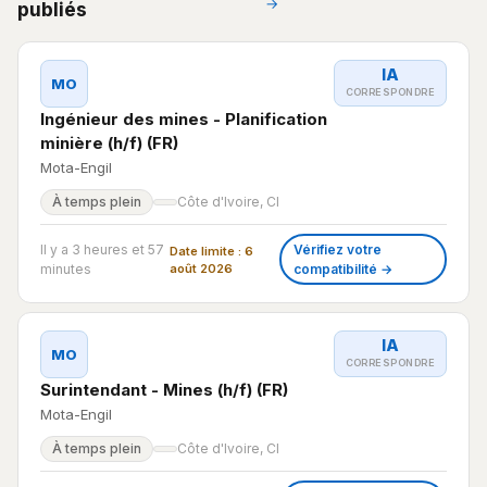
→
publiés
IA
MO
CORRESPONDRE
Ingénieur des mines - Planification
minière (h/f) (FR)
Mota-Engil
À temps plein
Côte d'Ivoire, CI
Il y a 3 heures et 57
Vérifiez votre
Date limite : 6
minutes
août 2026
compatibilité →
IA
MO
CORRESPONDRE
Surintendant - Mines (h/f) (FR)
Mota-Engil
À temps plein
Côte d'Ivoire, CI